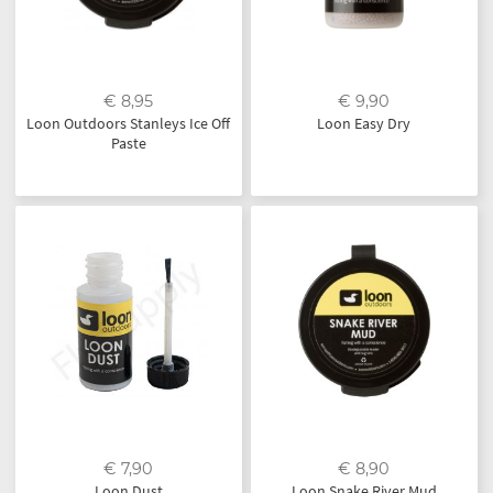
€ 8,95
€ 9,90
Loon Outdoors Stanleys Ice Off
Loon Easy Dry
Paste
€ 7,90
€ 8,90
Loon Dust
Loon Snake River Mud