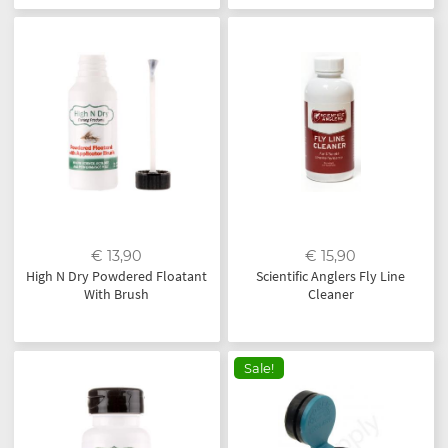
€ 13,90
€ 15,90
High N Dry Powdered Floatant
Scientific Anglers Fly Line
With Brush
Cleaner
Sale!