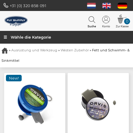
+31 (0) 320 858 091
0
Suche
Konto
Zur Kasse
☰ Wähle die Kategorie
»
Ausrüstung und Werkzeug
»
Westen Zubehör
» Fett und Schwimm- &
Sinkmittel
New!