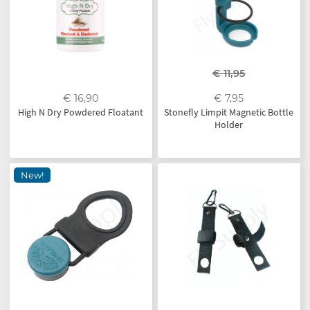
€ 11,95
€ 16,90
€ 7,95
High N Dry Powdered Floatant
Stonefly Limpit Magnetic Bottle
Holder
New!